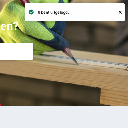
033 - 254 16 15
Inloggen
×
U bent uitgelogd.
pen?